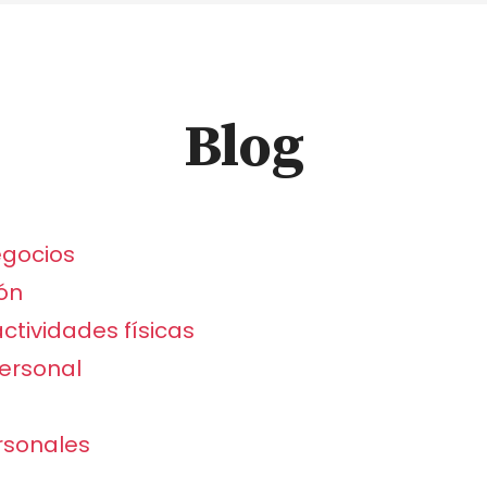
Blog
egocios
ón
ctividades físicas
personal
rsonales