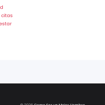
ad
 citas
estar